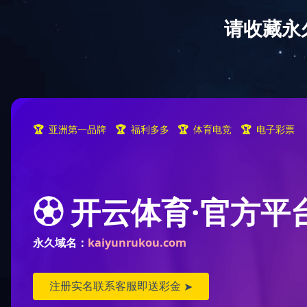
S
开云线上
|
LY电竞·（中国）官方网站
|
华体会体育
|
华体