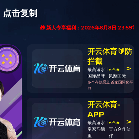
e.
。
n米兰电子(中国)官方网站
|
九游体育(中国)官方网站
|
九游电