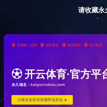
S
开云线上
|
LY电竞·（中国）官方网站
|
华体会体育
|
华体