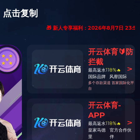
e.
。
n米兰电子(中国)官方网站
|
九游体育(中国)官方网站
|
九游电