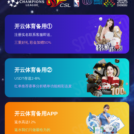
术、直观精彩的实操演示，充分彰显了湖南兵
器在特种装备研发、智能安防建设、装备安全
处置等领域的硬核技术实力与创新发展成果。
参观结束后，双方在集团报告厅开展专题
研学交流座谈。湖南兵器及旗下光电公司技术
专家详细介绍了企业武器装备研发体系、核心
产品应用场景，重点解读激光销毁设备的工作
原理、核心技术优势及落地应用成效。针对师
生团队现场提出的各类装备相关问题，技术专
家逐一进行专业细致解答，双方围绕军工技术
迭代研发、装备实战场景应用、专业军事人才
培养等关键领域展开深入探讨与交流。
此次研学活动搭建起军校互联互通、深度
对接的优质交流平台，有效促进了军事理论教
学与军工产业实践的深度融合。湖南兵器将持
续深化与军事院校的战略合作与常态化交流，