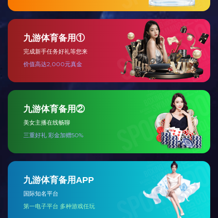
充分发挥企业科研产业资源优势，全力助力高
素质军事专业人才培养，推动校企资源互补、
双向赋能、协同高质量发展。
相关新闻
最新动态
置顶
2023-11
湖南电科院检测集团有限公司招聘公告
置顶
2023-11
公示
置顶
2023-10
开云(中国)Kaiyun·官方网站市场化选聘湖南