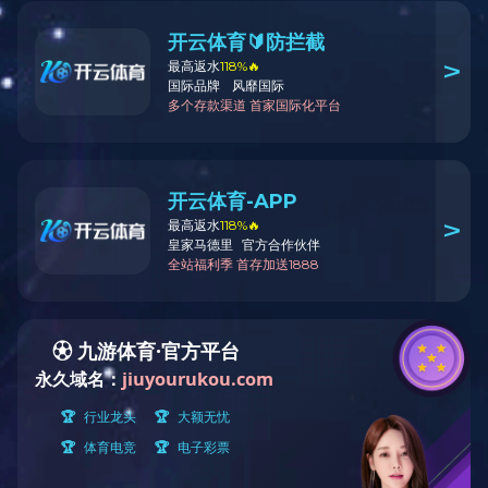
首页
陆军兵种大学教学团队研学活动在
湖南兵器开展
发布时间：2026-05-29 16:33
5月28日下午，陆军兵种大学百余名师生