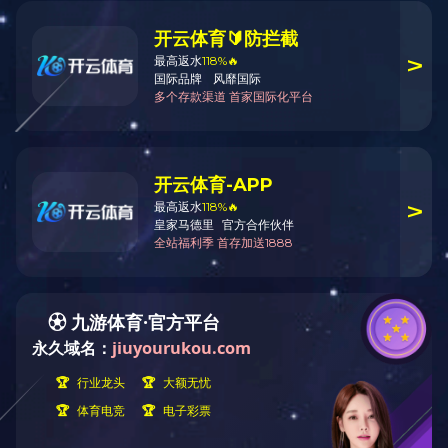
首页
定期报告标题
置顶
2022-09-15
1
<
>
联系方式
电话：0731-89088401
邮箱：hnbqgf@hoig.com.cn
监管电话：0731-89088401