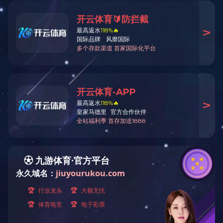
首页
湖南兵器“创新杯”职工运动会精彩锦
置顶
2024-10-18
集
超燃70秒，速来围观湖南兵器“创新
置顶
2024-10-12
杯”职工运动会开幕式
1
<
>
联系方式
电话：0731-89088401
邮箱：hnbqgf@hoig.com.cn
监管电话：0731-89088401