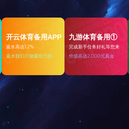
动态
专题专栏
政策解读
北美认证专题研讨会在长沙成功举办
育培训视频会议
026年二季度生产经营调度专题会议
工人队伍建设改革2026上半年流动现场会走进建华公司
作