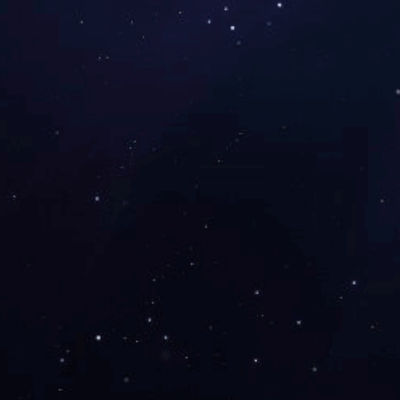
喜报！湖南兵器建华公司丁勇荣获2026年全国五一劳
置顶
凝心聚力拓市场 协同攻坚促发展——湖南兵器召开20
置顶
建华公司召开“聚力建华”党建品牌创建工作启动会暨“
置顶
联系方式
电话：0731-89088401
邮箱：hnbqgf@hoig.com.cn
监管电话：0731-89088401
地址：长沙经济技术开发区泉塘街道漓湘东路9号
行政中心101室10楼