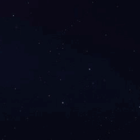
2026-04-30
2026-04-30
2026-04-24
相关资讯
投资者关系
信息公开
微信公众号
网站建设：中企动力
长沙
支持IPV6访问