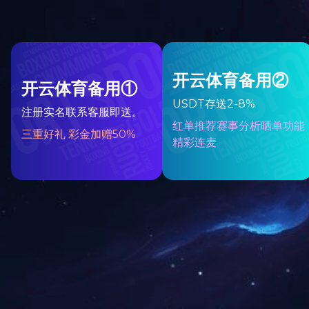
集团新闻
媒体报道
视频新闻
基层
首页
湖南兵器安全生产月活动扎实有序推进
置顶
赋能合规升级，助力产品出海 —工业电气输配电产品
置顶
湖南兵器举行2026年“安全生产月”启动仪式暨安全教
置顶
聚力攻坚稳经营 实干奋进促提升 ——湖南兵器召开2
置顶
交流互鉴促提升 产改赋能谱新篇 ——永州市深化产业
置顶
陆军兵种大学教学团队研学活动在湖南兵器开展
置顶
秦志军带队赴湖南兵器建华公司督导检查安全生产工
置顶