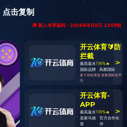
搜索
企业文化
人力资源
信息公开