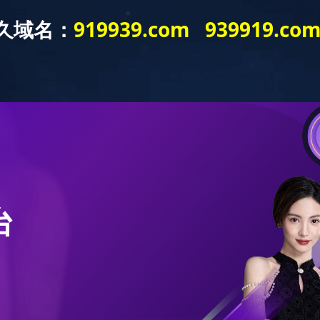
党建群团
产品研发
投资者关系