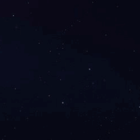
2026-04-30
2026-04-09
2026-04-01
相关资讯
投资者关系
信息公开
微信公众号
网站建设：中企动力
长沙
支持IPV6访问