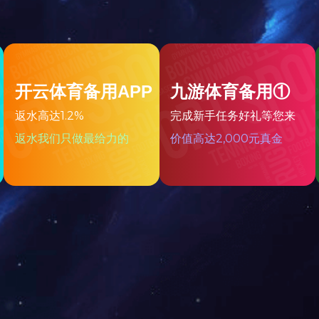
动态
专题专栏
政策解读
北美认证专题研讨会在长沙成功举办
育培训视频会议
026年二季度生产经营调度专题会议
作
动奖章