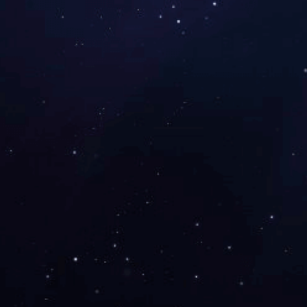
凝心聚力拓市场 协同攻坚促发展——湖南兵器召开20
置顶
精益对标找差距 聚力攻坚补短板 ——湖南兵
置顶
湖南兵器组织开展2025年度各子公司系列考核测评会
置顶
联系方式
电话：0731-89088401
邮箱：hnbqgf@hoig.com.cn
监管电话：0731-89088401
地址：长沙经济技术开发区泉塘街道漓湘东路9号
行政中心101室10楼