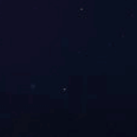
领导对
子公司
党政领
导廉政
谈话会
精神，
就集团
党委书
记、董
事长聂
诚同志
提出的
强化政
治站