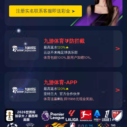
转载| 湖南湘科控股集团有限公司关于公布假
冒国企行为举报方式的公告
上管
置顶
2023-10
公示
理人
置顶
2023-07
公 示
员集
体廉
政谈
话专