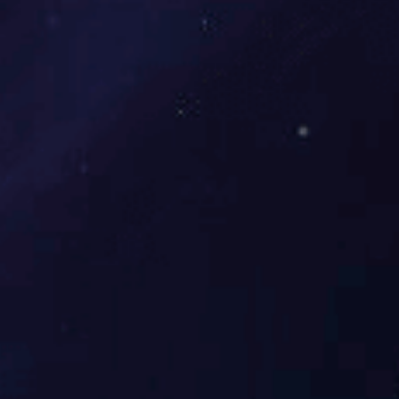
话专题
会。
会
上，公
司党委
书记、
执行董
事黄永
杰同志
首先传
达了1
月7日
兵器集
团党委