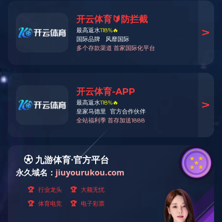
首页
最新动态
跃进
置顶
2023-11
湖南电科院检测集团有限公司招聘公告
公司
置顶
2023-11
公示
召开
置顶
2023-10
开云(中国)Kaiyun·官方网站市场化选聘湖南
中层
兵器东升机械制造有限公司总经理 公告
置顶
2023-10
及以