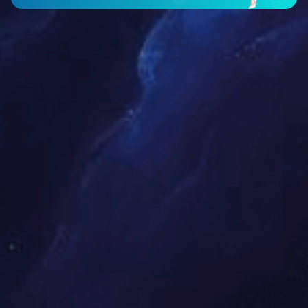
猜”环节，职工们通过肢体动作与语言提示竞猜
安全词汇，于默契配合中加深了对专业术语的
理解；在定力挑战中，选手通过蒙眼踏步模拟
坚守红线的安全要求，有效考验了在干扰下的
规范意识；而在团队接力比拼中，大家争分夺
秒、协同作战，生动展现了应对挑战时团队协
作的重要性。这些寓教于乐的环节不仅活跃了
现场气氛，更让“安全第一”的理念在轻松愉快
的氛围中入脑入心，达到了以赛促学、以学促
行的目的。经过激烈角逐，各小组在协作配合
中增进了友谊、提升了凝聚力。
三、领导寄语鼓干劲，凝心聚力向未来