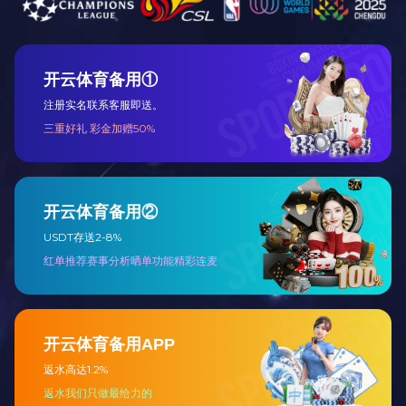
主题，通过对“用一个重要思想武装头脑、用两
个重要规定压实责任、用三个重要措施防范风
险、用四个重要建设提供保障”等内容进行深入
浅出的讲解，引导大家深刻理解安全发展的核
心要义，迅速从“假期模式”切换到“工作模
式”，以饱满的热情投入到新一年的工作中。
授课结束后，全体与会人员集中观看了安
全生产警示教育片。一幕幕触目惊心的事故案
例，一声声警钟长鸣，让在场每一位干部职工
深刻汲取教训，进一步树牢了安全生产的红线
意识和底线思维。
随后，湖南兵器分管安全副总经理刘爱民