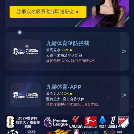
2月26日，春节假期后的首个工作日，湖
南兵器本部在庄重而热烈的氛围中，成功召开
了
职工大会暨安全知识学习活动。本次活动旨
在引导全体干部职工迅速收心归位，强化安全
生产意识，凝聚团队力量，为2026年各项工作
开好局、起好步，为集团“十五五”高质量发展
筑牢根基。
一、筑牢思想根基，紧绷安全之弦
活动伊始，湖南兵器党委副书记、总经理
王双云作“开工第一课”专题授课，围绕“新思想
新举措 开创湖南兵器‘十五五’安全发展新局面”